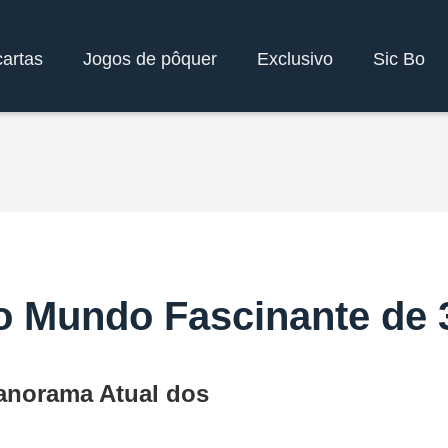
cartas
Jogos de pôquer
Exclusivo
Sic Bo
o Mundo Fascinante de 
Panorama Atual dos