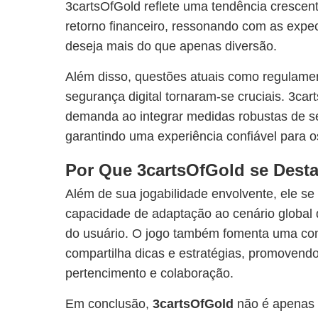
3cartsOfGold reflete uma tendência crescen
retorno financeiro, ressonando com as expe
deseja mais do que apenas diversão.
Além disso, questões atuais como regulame
segurança digital tornaram-se cruciais. 3ca
demanda ao integrar medidas robustas de s
garantindo uma experiência confiável para o
Por Que 3cartsOfGold se Dest
Além de sua jogabilidade envolvente, ele se
capacidade de adaptação ao cenário global 
do usuário. O jogo também fomenta uma co
compartilha dicas e estratégias, promovend
pertencimento e colaboração.
Em conclusão,
3cartsOfGold
não é apenas 