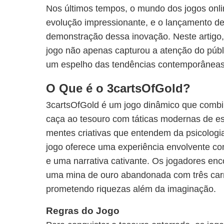
Nos últimos tempos, o mundo dos jogos onli
evolução impressionante, e o lançamento d
demonstração dessa inovação. Neste artigo
jogo não apenas capturou a atenção do púb
um espelho das tendências contemporâneas 
O Que é o 3cartsOfGold?
3cartsOfGold é um jogo dinâmico que combi
caça ao tesouro com táticas modernas de es
mentes criativas que entendem da psicologi
jogo oferece uma experiência envolvente co
e uma narrativa cativante. Os jogadores en
uma mina de ouro abandonada com três car
prometendo riquezas além da imaginação.
Regras do Jogo