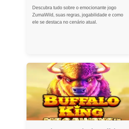
Descubra tudo sobre o emocionante jogo
ZumaWild, suas regras, jogabilidade e como
ele se destaca no cenário atual.