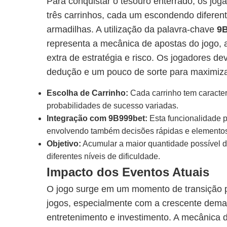
Para conquistar o tesouro enterrado, os jog
três carrinhos, cada um escondendo difere
armadilhas. A utilização da palavra-chave
9B
representa a mecânica de apostas do jogo
extra de estratégia e risco. Os jogadores d
dedução e um pouco de sorte para maximiza
Escolha de Carrinho:
Cada carrinho tem caracterí
probabilidades de sucesso variadas.
Integração com 9B999bet:
Esta funcionalidade p
envolvendo também decisões rápidas e elementos
Objetivo:
Acumular a maior quantidade possível 
diferentes níveis de dificuldade.
Impacto dos Eventos Atuais
O jogo surge em um momento de transição p
jogos, especialmente com a crescente dema
entretenimento e investimento. A mecânica