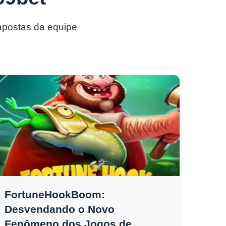
 apostas da equipe
FortuneHookBoom:
Desvendando o Novo
Fenômeno dos Jogos de