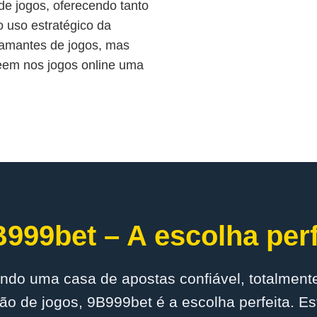
de jogos, oferecendo tanto
 uso estratégico da
 amantes de jogos, mas
eem nos jogos online uma
999bet – A escolha perf
ndo uma casa de apostas confiável, totalmente
o de jogos, 9B999bet é a escolha perfeita. 