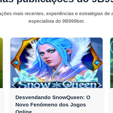
ações mais recentes, experiências e estratégias de
especialista do 9B999bet.
Desvendando SnowQueen: O
Novo Fenômeno dos Jogos
Online