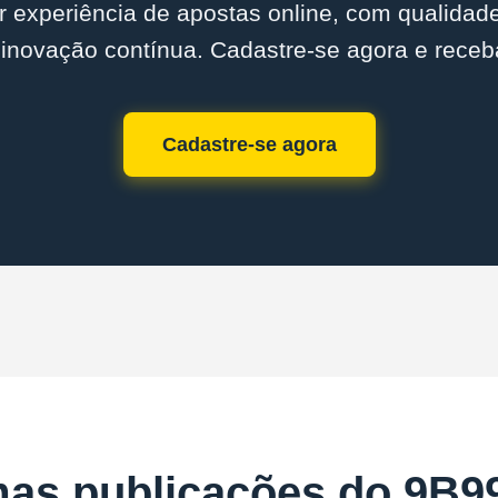
r experiência de apostas online, com qualidad
inovação contínua. Cadastre-se agora e receb
Cadastre-se agora
mas publicações do 9B9