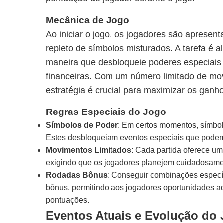
Mecânica de Jogo
Ao iniciar o jogo, os jogadores são apresent
repleto de símbolos misturados. A tarefa é 
maneira que desbloqueie poderes especiai
financeiras. Com um número limitado de mo
estratégia é crucial para maximizar os ganho
Regras Especiais do Jogo
Símbolos de Poder
: Em certos momentos, símbo
Estes desbloqueiam eventos especiais que podem 
Movimentos Limitados
: Cada partida oferece um
exigindo que os jogadores planejem cuidadosame
Rodadas Bônus
: Conseguir combinações especí
bônus, permitindo aos jogadores oportunidades a
pontuações.
Eventos Atuais e Evolução do