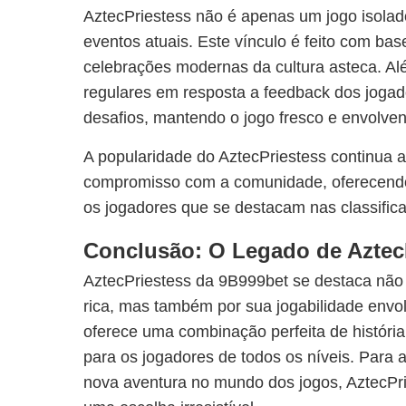
AztecPriestess não é apenas um jogo isolad
eventos atuais. Este vínculo é feito com bas
celebrações modernas da cultura asteca. Al
regulares em resposta a feedback dos joga
desafios, mantendo o jogo fresco e envolven
A popularidade do AztecPriestess continua a
compromisso com a comunidade, oferecendo
os jogadores que se destacam nas classific
Conclusão: O Legado de Aztec
AztecPriestess da 9B999bet se destaca não
rica, mas também por sua jogabilidade envo
oferece uma combinação perfeita de história
para os jogadores de todos os níveis. Para
nova aventura no mundo dos jogos, AztecPr