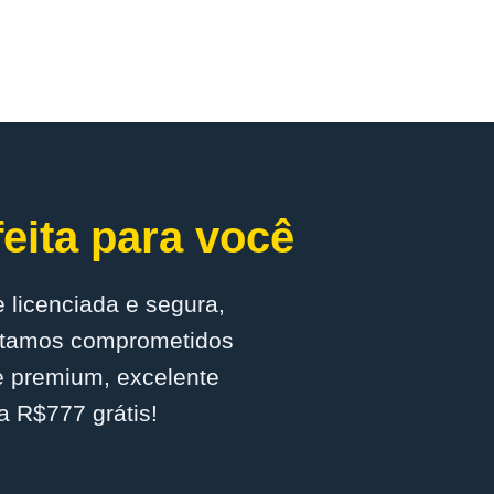
eita para você
 licenciada e segura,
Estamos comprometidos
e premium, excelente
a R$777 grátis!