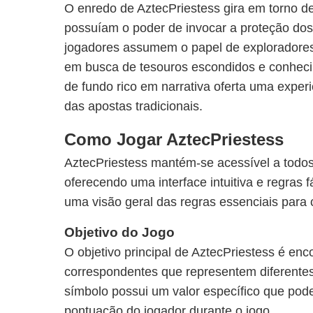
O enredo de AztecPriestess gira em torno d
possuíam o poder de invocar a proteção do
jogadores assumem o papel de exploradores,
em busca de tesouros escondidos e conheci
de fundo rico em narrativa oferta uma exper
das apostas tradicionais.
Como Jogar AztecPriestess
AztecPriestess mantém-se acessível a todos
oferecendo uma interface intuitiva e regras f
uma visão geral das regras essenciais para
Objetivo do Jogo
O objetivo principal de AztecPriestess é enc
correspondentes que representem diferente
símbolo possui um valor específico que pod
pontuação do jogador durante o jogo.