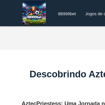
9B999bet
Jogos de 
Descobrindo Azt
AztecPriestess: Uma Jornada 