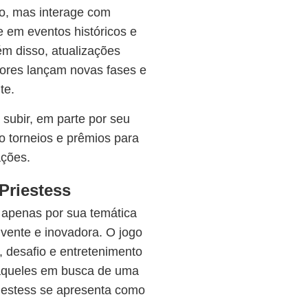
o, mas interage com
e em eventos históricos e
ém disso, atualizações
dores lançam novas fases e
te.
 subir, em parte por seu
 torneios e prêmios para
ações.
Priestess
 apenas por sua temática
lvente e inovadora. O jogo
, desafio e entretenimento
 aqueles em busca de uma
iestess se apresenta como