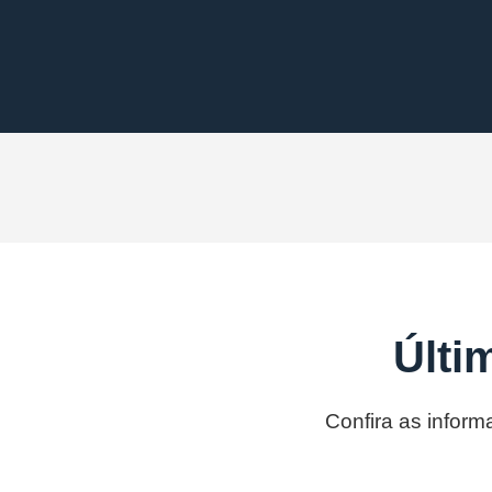
Últi
Confira as inform