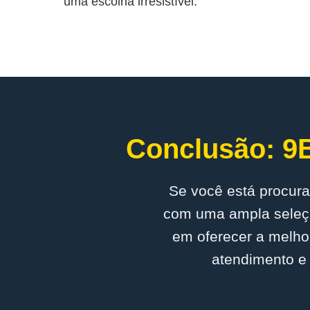
uma escolha irresistível.
Conclusão: 9B
Se você está procura
com uma ampla seleçã
em oferecer a melho
atendimento e 