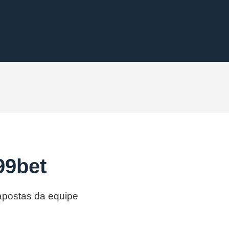
99bet
 apostas da equipe