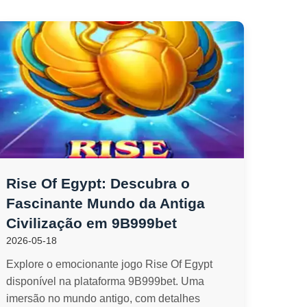
Rise Of Egypt: Descubra o
Fascinante Mundo da Antiga
Civilização em 9B999bet
2026-05-18
Explore o emocionante jogo Rise Of Egypt
disponível na plataforma 9B999bet. Uma
imersão no mundo antigo, com detalhes