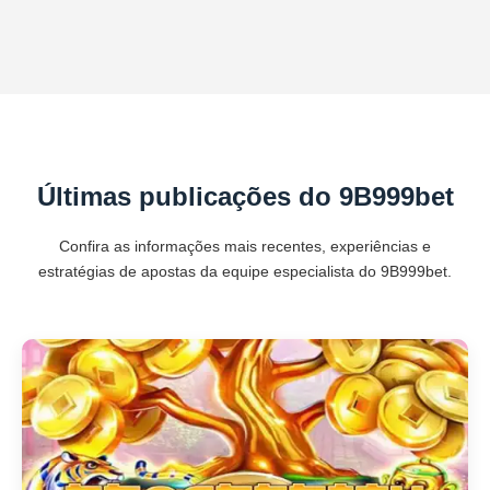
Últimas publicações do 9B999bet
Confira as informações mais recentes, experiências e
estratégias de apostas da equipe especialista do 9B999bet.