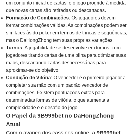
um conjunto inicial de cartas, e o jogo progride à medida
que novas cartas são retiradas ou descartadas.
Formação de Combinações:
Os jogadores devem
formar combinações válidas. As combinações podem ser
similares às do poker em termos de trincas e sequências,
mas o DaHongZhong tem suas próprias variações.
Turnos:
A jogabilidade se desenvolve em turnos, com
jogadores tirando cartas de uma pilha para otimizar suas
mãos, descartando cartas desnecessárias para
aproximar-se do objetivo.
Condição de Vitória:
O vencedor é o primeiro jogador a
completar sua mão com um padrão vencedor de
combinações. Existem pontuações extras para
determinadas formas de vitória, o que aumenta a
complexidade e o desafio do jogo.
O Papel da 9B999bet no DaHongZhong
Atual
Com o avanço dos cassinos online, a
9B999bet