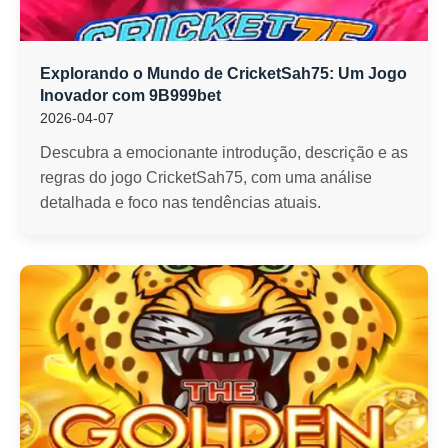
Explorando o Mundo de CricketSah75: Um Jogo
Inovador com 9B999bet
2026-04-07
Descubra a emocionante introdução, descrição e as
regras do jogo CricketSah75, com uma análise
detalhada e foco nas tendências atuais.