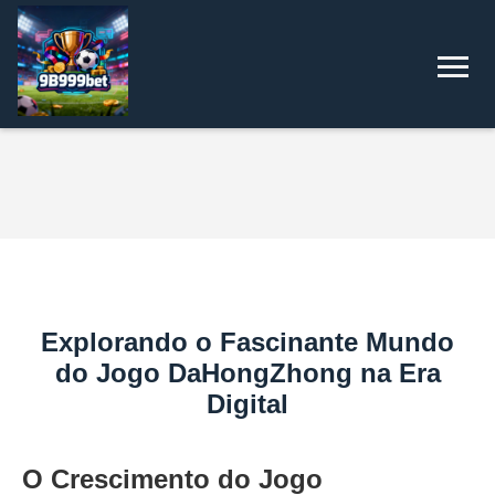
Explorando o Fascinante Mundo
do Jogo DaHongZhong na Era
Digital
O Crescimento do Jogo