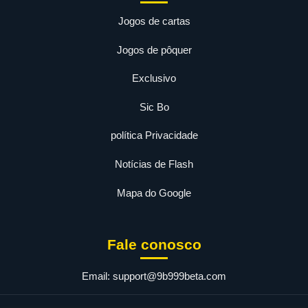
Jogos de cartas
Jogos de pôquer
Exclusivo
Sic Bo
política Privacidade
Notícias de Flash
Mapa do Google
Fale conosco
Email:
support@9b999beta.com