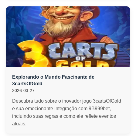
Explorando o Mundo Fascinante de
3cartsOfGold
2026-03-27
Descubra tudo sobre o inovador jogo 3cartsOfGold
e sua emocionante integração com 9B999bet,
incluindo suas regras e como ele reflete eventos
atuais.