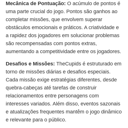
Mecânica de Pontuação:
O acúmulo de pontos é
uma parte crucial do jogo. Pontos são ganhos ao
completar missões, que envolvem superar
obstáculos emocionais e práticos. A criatividade e
a rapidez dos jogadores em solucionar problemas
são recompensadas com pontos extras,
aumentando a competitividade entre os jogadores.
Desafios e Missões:
TheCupids é estruturado em
torno de missões diárias e desafios especiais.
Cada missão exige estratégias diferentes, desde
quebra-cabeças até tarefas de construir
relacionamentos entre personagens com
interesses variados. Além disso, eventos sazonais
e atualizações frequentes mantêm o jogo dinâmico
e relevante para o público.