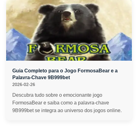
Guia Completo para o Jogo FormosaBear e a
Palavra-Chave 9B999bet
2026-02-26
Descubra tudo sobre o emocionante jogo
FormosaBear e saiba como a palavra-chave
9B999bet se integra ao universo dos jogos online.