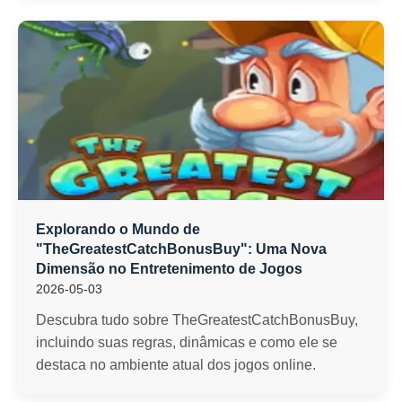
Explorando o Mundo de
"TheGreatestCatchBonusBuy": Uma Nova
Dimensão no Entretenimento de Jogos
2026-05-03
Descubra tudo sobre TheGreatestCatchBonusBuy,
incluindo suas regras, dinâmicas e como ele se
destaca no ambiente atual dos jogos online.