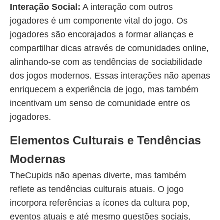
Interação Social:
A interação com outros
jogadores é um componente vital do jogo. Os
jogadores são encorajados a formar alianças e
compartilhar dicas através de comunidades online,
alinhando-se com as tendências de sociabilidade
dos jogos modernos. Essas interações não apenas
enriquecem a experiência de jogo, mas também
incentivam um senso de comunidade entre os
jogadores.
Elementos Culturais e Tendências
Modernas
TheCupids não apenas diverte, mas também
reflete as tendências culturais atuais. O jogo
incorpora referências a ícones da cultura pop,
eventos atuais e até mesmo questões sociais,