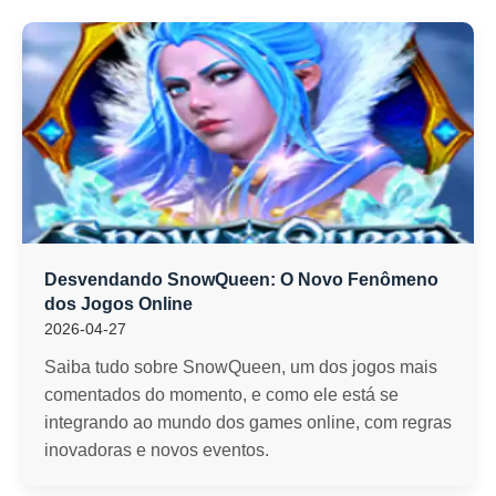
Desvendando SnowQueen: O Novo Fenômeno
dos Jogos Online
2026-04-27
Saiba tudo sobre SnowQueen, um dos jogos mais
comentados do momento, e como ele está se
integrando ao mundo dos games online, com regras
inovadoras e novos eventos.