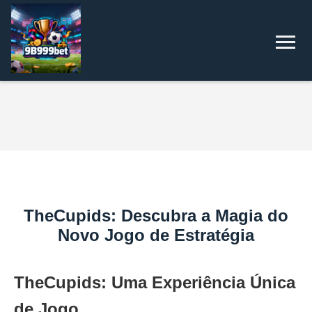
TheCupids: Descubra a Magia do
Novo Jogo de Estratégia
TheCupids: Uma Experiência Única
de Jogo