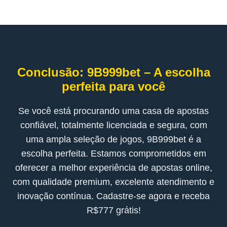
Conclusão: 9B999bet – A escolha
perfeita para você
Se você está procurando uma casa de apostas
confiável, totalmente licenciada e segura, com
uma ampla seleção de jogos, 9B999bet é a
escolha perfeita. Estamos comprometidos em
oferecer a melhor experiência de apostas online,
com qualidade premium, excelente atendimento e
inovação contínua. Cadastre-se agora e receba
R$777 grátis!