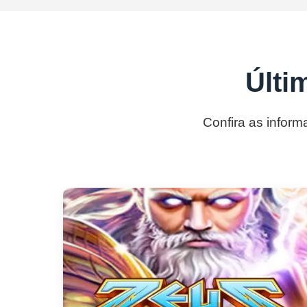
Últi
Confira as inform