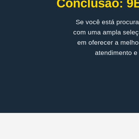
Conclusão: 9B
Se você está procura
com uma ampla seleçã
em oferecer a melho
atendimento e 