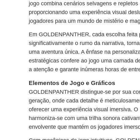
jogo combina cenários selvagens e repletos 
proporcionando uma experiência visual desl
jogadores para um mundo de mistério e mag
Em GOLDENPANTHER, cada escolha feita pe
significativamente o rumo da narrativa, tor
uma aventura única. A ênfase na personaliz
estratégicas confere ao jogo uma camada d
a atenção e garante inúmeras horas de entr
Elementos de Jogo e Gráficos
GOLDENPANTHER distingue-se por sua confi
geração, onde cada detalhe é meticulosam
oferecer uma experiência visual imersiva. O 
harmoniza-se com uma trilha sonora cativan
envolvente que mantém os jogadores imersos