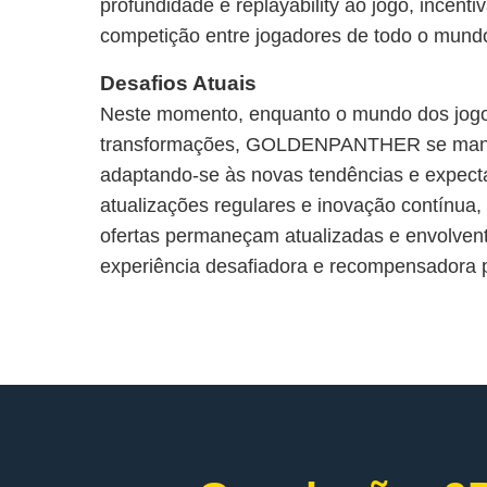
profundidade e replayability ao jogo, incent
competição entre jogadores de todo o mund
Desafios Atuais
Neste momento, enquanto o mundo dos jogos
transformações, GOLDENPANTHER se mant
adaptando-se às novas tendências e expect
atualizações regulares e inovação contínua,
ofertas permaneçam atualizadas e envolven
experiência desafiadora e recompensadora p