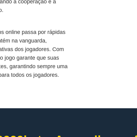
ivando a cooperação e a
o.
 online passa por rápidas
ém na vanguarda,
ativas dos jogadores. Com
 o jogo garante que suas
tes, garantindo sempre uma
ara todos os jogadores.