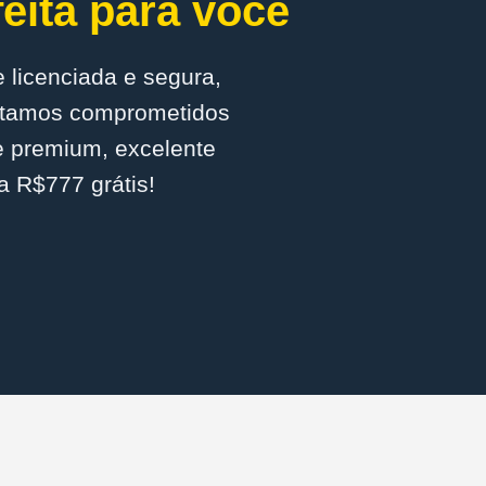
eita para você
 licenciada e segura,
Estamos comprometidos
e premium, excelente
a R$777 grátis!