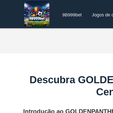
9B999bet
Jogos de 
Descubra GOLDE
Cen
Introdução ao GOLDENPANTH