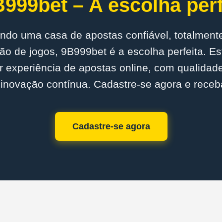
999bet – A escolha perf
ndo uma casa de apostas confiável, totalmente
o de jogos, 9B999bet é a escolha perfeita. 
r experiência de apostas online, com qualidad
inovação contínua. Cadastre-se agora e receb
Cadastre-se agora