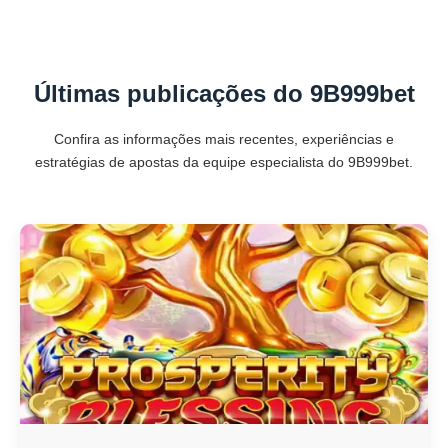
Últimas publicações do 9B999bet
Confira as informações mais recentes, experiências e
estratégias de apostas da equipe especialista do 9B999bet.