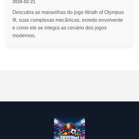
2026-02-21
Descubra as maravilhas do jogo Wrath of Olympus
III, suas complexas mecânicas, enredo envolvente
e como ele se integra ao cenário dos jogos
modernos.