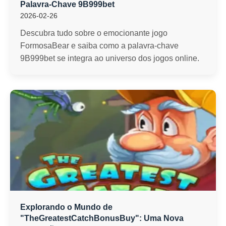
Palavra-Chave 9B999bet
2026-02-26
Descubra tudo sobre o emocionante jogo
FormosaBear e saiba como a palavra-chave
9B999bet se integra ao universo dos jogos online.
Explorando o Mundo de
"TheGreatestCatchBonusBuy": Uma Nova