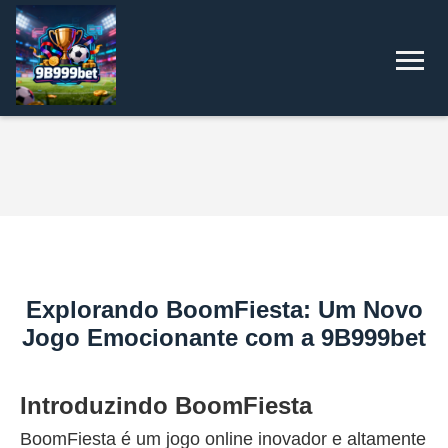
Explorando BoomFiesta: Um Novo
Jogo Emocionante com a 9B999bet
Introduzindo BoomFiesta
BoomFiesta é um jogo online inovador e altamente