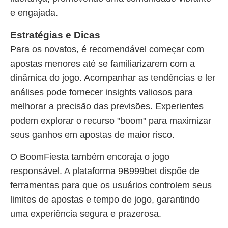
e engajada.
Estratégias e Dicas
Para os novatos, é recomendável começar com
apostas menores até se familiarizarem com a
dinâmica do jogo. Acompanhar as tendências e ler
análises pode fornecer insights valiosos para
melhorar a precisão das previsões. Experientes
podem explorar o recurso "boom" para maximizar
seus ganhos em apostas de maior risco.
O BoomFiesta também encoraja o jogo
responsável. A plataforma 9B999bet dispõe de
ferramentas para que os usuários controlem seus
limites de apostas e tempo de jogo, garantindo
uma experiência segura e prazerosa.