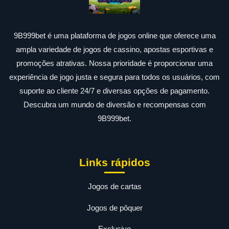
9B999bet é uma plataforma de jogos online que oferece uma
ampla variedade de jogos de cassino, apostas esportivas e
promoções atrativas. Nossa prioridade é proporcionar uma
experiência de jogo justa e segura para todos os usuários, com
suporte ao cliente 24/7 e diversas opções de pagamento.
Descubra um mundo de diversão e recompensas com
9B999bet.
Links rápidos
Jogos de cartas
Jogos de pôquer
Exclusivo