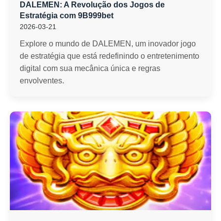
DALEMEN: A Revolução dos Jogos de
Estratégia com 9B999bet
2026-03-21
Explore o mundo de DALEMEN, um inovador jogo
de estratégia que está redefinindo o entretenimento
digital com sua mecânica única e regras
envolventes.