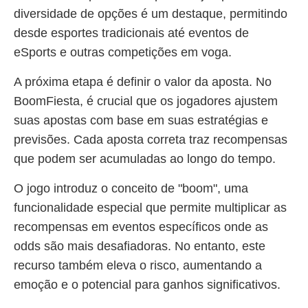
diversidade de opções é um destaque, permitindo
desde esportes tradicionais até eventos de
eSports e outras competições em voga.
A próxima etapa é definir o valor da aposta. No
BoomFiesta, é crucial que os jogadores ajustem
suas apostas com base em suas estratégias e
previsões. Cada aposta correta traz recompensas
que podem ser acumuladas ao longo do tempo.
O jogo introduz o conceito de "boom", uma
funcionalidade especial que permite multiplicar as
recompensas em eventos específicos onde as
odds são mais desafiadoras. No entanto, este
recurso também eleva o risco, aumentando a
emoção e o potencial para ganhos significativos.